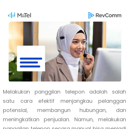
Melakukan panggilan telepon adalah salah
satu cara efektif menjangkau pelanggan
potensial, membangun hubungan, dan
meningkatkan penjualan. Namun, melakukan
panggilan telepon secara manual bisa menjadi