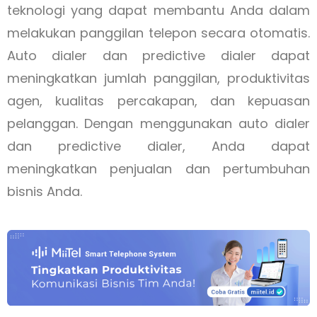
teknologi yang dapat membantu Anda dalam
melakukan panggilan telepon secara otomatis.
Auto dialer dan predictive dialer dapat
meningkatkan jumlah panggilan, produktivitas
agen, kualitas percakapan, dan kepuasan
pelanggan. Dengan menggunakan auto dialer
dan predictive dialer, Anda dapat
meningkatkan penjualan dan pertumbuhan
bisnis Anda.