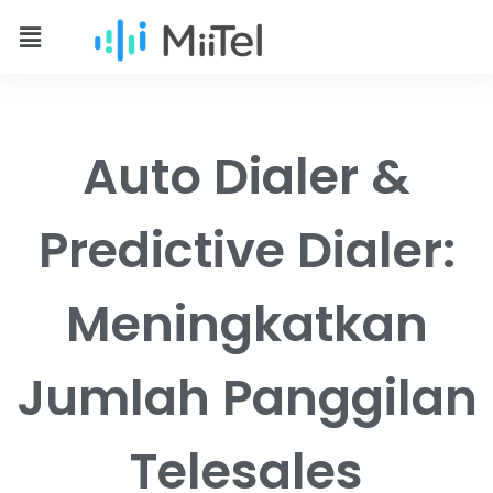
Auto Dialer &
Predictive Dialer:
Meningkatkan
Jumlah Panggilan
Telesales