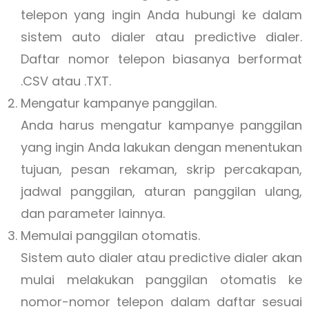
telepon yang ingin Anda hubungi ke dalam
sistem auto dialer atau predictive dialer.
Daftar nomor telepon biasanya berformat
.CSV atau .TXT.
Mengatur kampanye panggilan.
Anda harus mengatur kampanye panggilan
yang ingin Anda lakukan dengan menentukan
tujuan, pesan rekaman, skrip percakapan,
jadwal panggilan, aturan panggilan ulang,
dan parameter lainnya.
Memulai panggilan otomatis.
Sistem auto dialer atau predictive dialer akan
mulai melakukan panggilan otomatis ke
nomor-nomor telepon dalam daftar sesuai