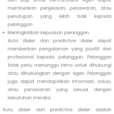
memberikan penjelasan, penawaran, atau
penutupan yang lebih baik kepada
pelanggan.
Meningkatkan kepuasan pelanggan.
Auto dialer dan predictive dialer dapat
memberikan pengalaman yang positif dan
profesional kepada pelanggan. Pelanggan
tidak perlu menunggu lama untuk dihubungi
atau dihubungkan dengan agen. Pelanggan
juga dapat mendapatkan informasi, solusi,
atau penawaran yang sesuai dengan
kebutuhan mereka.
Auto dialer dan predictive dialer adalah