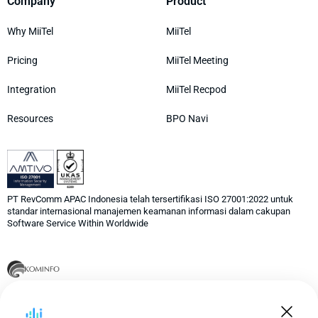
Company
Product
Why MiiTel
MiiTel
Pricing
MiiTel Meeting
Integration
MiiTel Recpod
Resources
BPO Navi
PT RevComm APAC Indonesia telah tersertifikasi ISO 27001:2022 untuk
standar internasional manajemen keamanan informasi dalam cakupan
Software Service Within Worldwide
PT RevComm APAC Indonesia telah terdaftar sebagai perusahaan
Penyelenggara Jasa Pusat Panggilan Informasi (Call Center) di
Kementerian Komunikasi dan Informasi Indonesia 069/TEL.02.07/2024.